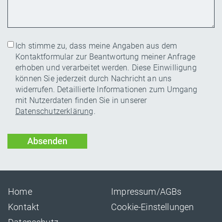
Ich stimme zu, dass meine Angaben aus dem
Kontaktformular zur Beantwortung meiner Anfrage
erhoben und verarbeitet werden. Diese Einwilligung
können Sie jederzeit durch Nachricht an uns
widerrufen. Detaillierte Informationen zum Umgang
mit Nutzerdaten finden Sie in unserer
Datenschutzerklärung
.
B
B
it
it
t
t
e
e
l
l
a
a
Home
Impressum/AGBs
s
s
Kontakt
Cookie-Einstellungen
s
s