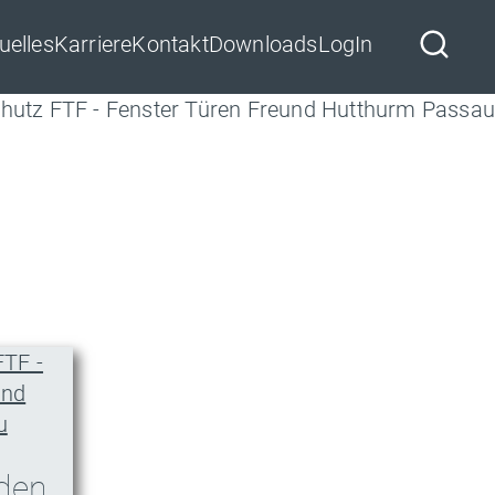
uelles
Karriere
Kontakt
Downloads
LogIn
Hutthurm
aden